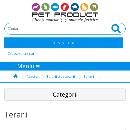
Intra in cont
Creeaza un cont
Meniu
Reptile
Terarii si accesorii
Terarii
Categorii
Terarii