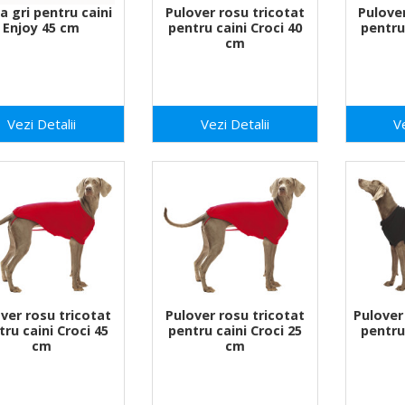
a gri pentru caini
Pulover rosu tricotat
Pulover
Enjoy 45 cm
pentru caini Croci 40
pentru
cm
Vezi Detalii
Vezi Detalii
V
ver rosu tricotat
Pulover rosu tricotat
Pulover
tru caini Croci 45
pentru caini Croci 25
pentru
cm
cm