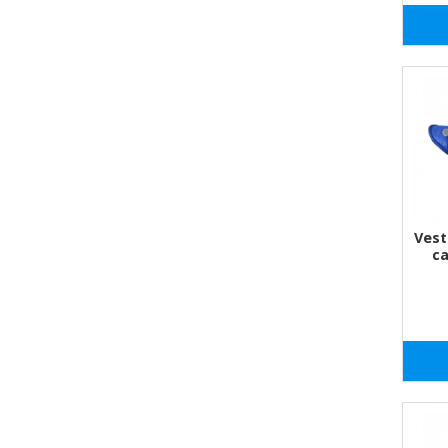
Vest
ca