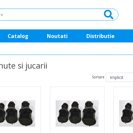
Catalog
Noutati
Distributie
ute si jucarii
Sortare