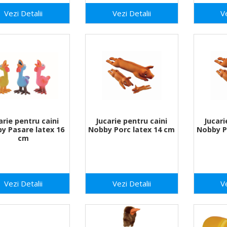
Vezi Detalii
Vezi Detalii
V
arie pentru caini
Jucarie pentru caini
Jucari
y Pasare latex 16
Nobby Porc latex 14 cm
Nobby P
cm
Vezi Detalii
Vezi Detalii
V