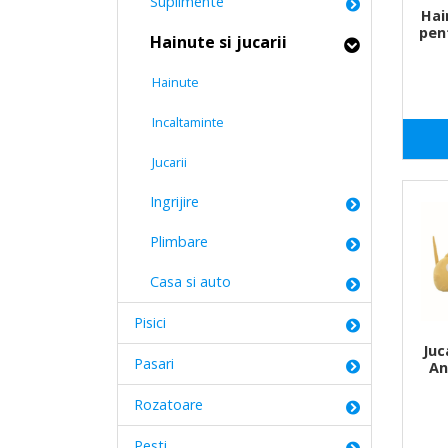
Suplimente
Hai
pent
Hainute si jucarii
Hainute
Incaltaminte
Jucarii
Ingrijire
Plimbare
Casa si auto
Pisici
Juc
Pasari
An
Rozatoare
Pesti