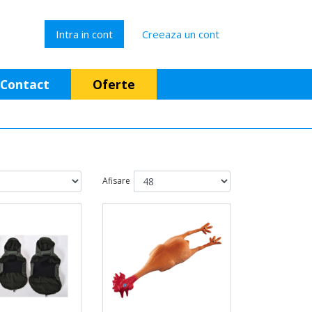
Intra in cont
Creeaza un cont
Contact
Oferte
Afisare