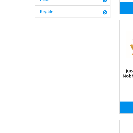
Reptile
Juc
Nobb