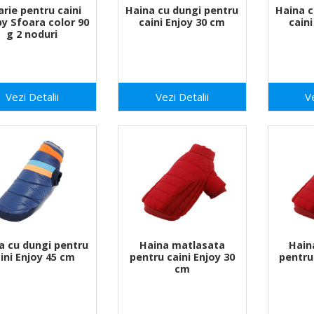
arie pentru caini
Haina cu dungi pentru
Haina c
y Sfoara color 90
caini Enjoy 30 cm
cain
g 2 noduri
Vezi Detalii
Vezi Detalii
V
a cu dungi pentru
Haina matlasata
Hain
ini Enjoy 45 cm
pentru caini Enjoy 30
pentru
cm