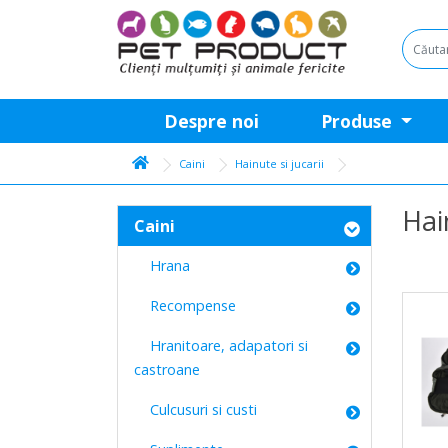
Despre noi
Produse
Caini
Hainute si jucarii
Hain
Caini
Hrana
Recompense
Hranitoare, adapatori si
castroane
Culcusuri si custi