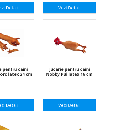
ezi Detalii
Vezi Detalii
e pentru caini
Jucarie pentru caini
orc latex 24 cm
Nobby Pui latex 16 cm
ezi Detalii
Vezi Detalii