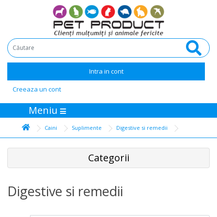
Intra in cont
Creeaza un cont
Meniu
Caini
Suplimente
Digestive si remedii
Categorii
Digestive si remedii